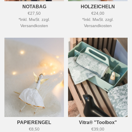
NOTABAG
HOLZEICHELN
€27,50
€24,00
*
Inkl. MwSt. zzgl.
*
Inkl. MwSt. zzgl.
Versandkosten
Versandkosten
PAPIERENGEL
Vitra® "Toolbox"
€8,50
€39,00