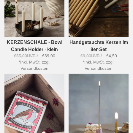
KERZENSCHALE - Bowl
Handgetauchte Kerzen im
Candle Holder - klein
8er-Set
€55,00
UVP
*
€39,00
€9,00
UVP
*
€4,50
*
Inkl. MwSt. zzgl.
*
Inkl. MwSt. zzgl.
Versandkosten
Versandkosten