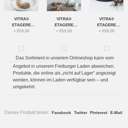
VITRA®
VITRA®
VITRA®
ETAGERE
ETAGERE
ETAGERE
"ROTARY TRAY",
+
€59,00
"ROTARY TRAY",
+
€59,00
"ROTARY TRAY",
+
€59,00
WEISS
EISGRAU
schwarz
Das Sortiment in unserem Onlineshop kann vom
Angebot in unserem Freiburger Laden abweichen.
Produkte, die online als „nicht auf Lager“ angezeigt
werden, können im Laden verfügbar sein – und
umgekehrt.
Dieses Produkt teilen:
Facebook
Twitter
Pinterest
E-Mail