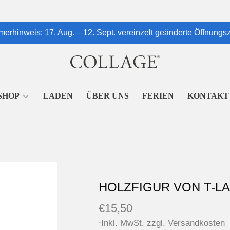
erhinweis: 17. Aug. – 12. Sept. vereinzelt geänderte Öffnungsz
SHOP
LADEN
ÜBER UNS
FERIEN
KONTAKT
HOLZFIGUR VON T-LA
€15,50
Inkl. MwSt. zzgl.
Versandkosten
*