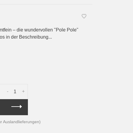
mtfein – die wundervollen "Pole Pole"
os in der Beschreibung...
-
+
für Auslandlieferungen)