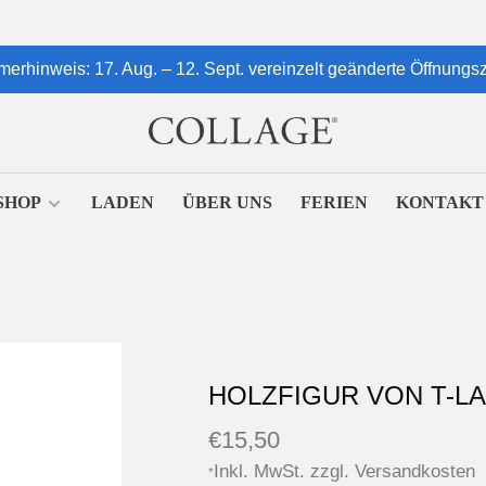
erhinweis: 17. Aug. – 12. Sept. vereinzelt geänderte Öffnungsz
SHOP
LADEN
ÜBER UNS
FERIEN
KONTAKT
HOLZFIGUR VON T-LA
€15,50
Inkl. MwSt. zzgl.
Versandkosten
*