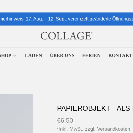
erhinweis: 17. Aug. – 12. Sept. vereinzelt geänderte Öffnungsz
SHOP
LADEN
ÜBER UNS
FERIEN
KONTAKT
PAPIEROBJEKT - AL
€6,50
Inkl. MwSt. zzgl.
Versandkosten
*