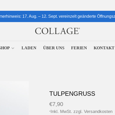
erhinweis: 17. Aug. – 12. Sept. vereinzelt geänderte Öffnungsz
SHOP
LADEN
ÜBER UNS
FERIEN
KONTAKT
TULPENGRUSS
€7,90
Inkl. MwSt. zzgl.
Versandkosten
*