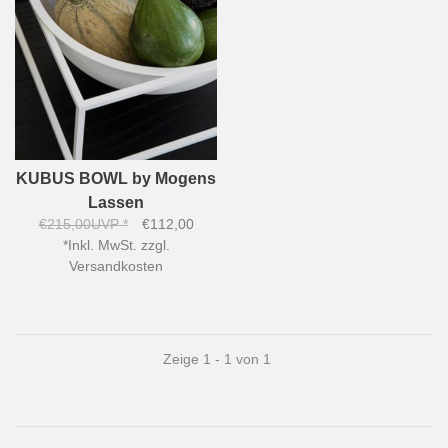
KUBUS BOWL by Mogens
Lassen
€215,00
UVP
*
€112,00
*
Inkl. MwSt. zzgl.
Versandkosten
Zeige 1 - 1 von 1