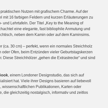
 praktischen Nutzen mit grafischem Charme. Auf der
fel mit 16 farbigen Feldern und kurzen Erläuterungen zu
- und Lehrtafeln. Der Titel „Key to the Meaning of
Schachtel eine elegante, fast bibliophile Anmutung und
uchtisch, neben dem Kamin oder auf dem Kaminsims.
er (ca. 30 cm) – perfekt, wenn ein normales Streichholz
n oder Ofen, beim Entzünden vieler Geburtstagskerzen
 Diese Streichhölzer „gehen die Extrastrecke“ und sind
Book
, einem Londoner Designstudio, das sich auf
lisiert hat. Viele ihrer Designs basieren auf liebevoll
n, wissenschaftlichen Publikationen, Karten oder
 die gleichzeitig nostalgisch, informativ und zeitlos