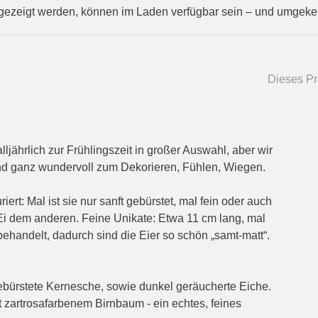
gezeigt werden, können im Laden verfügbar sein – und umgekeh
Dieses Pro
ljährlich zur Frühlingszeit in großer Auswahl, aber wir
 sind ganz wundervoll zum Dekorieren, Fühlen, Wiegen.
ert: Mal ist sie nur sanft gebürstet, mal fein oder auch
 Ei dem anderen. Feine Unikate: Etwa 11 cm lang, mal
behandelt, dadurch sind die Eier so schön „samt-matt“.
gebürstete Kernesche, sowie dunkel geräucherte Eiche.
 zartrosafarbenem Birnbaum - ein echtes, feines