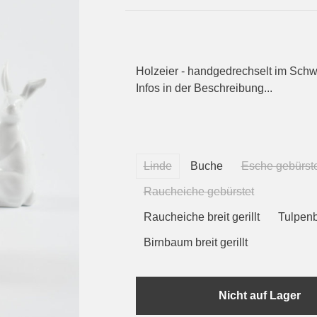
Holzeier - handgedrechselt im Schw
Infos in der Beschreibung...
Linde
Buche
Esche gebürste
Raucheiche gebürstet
Raucheiche breit gerillt
Tulpen
Birnbaum breit gerillt
Nicht auf Lager