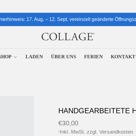
erhinweis: 17. Aug. – 12. Sept. vereinzelt geänderte Öffnungsz
SHOP
LADEN
ÜBER UNS
FERIEN
KONTAKT
HANDGEARBEITETE 
€30,00
Inkl. MwSt. zzgl.
Versandkosten
*